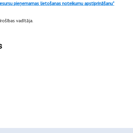
 resursu pieņemamas lietošanas noteikumu apstiprināšanu"
rošības vadītāja.
s