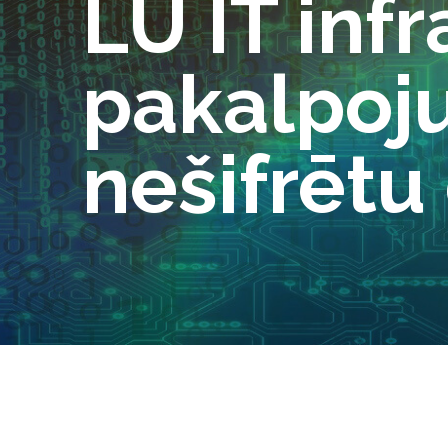
LU IT inf
pakalpoju
nešifrētu