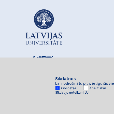
Sīkdatnes
Lai nodrošinātu pilnvērtīgu šīs v
Obligātās
Analītiskās
Sīkdatņu noteikumi LU
Sīkdatnes
© 2026 Latvijas Universitāte. Visas tiesības aizsargātas