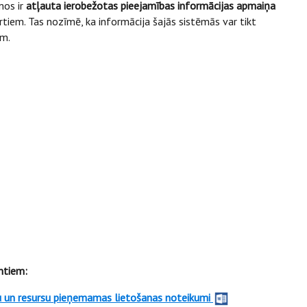
mos ir
atļauta ierobežotas pieejamības informācijas apmaiņa
rtiem. Tas nozīmē, ka informācija šajās sistēmās var tikt
ām.
ntiem:
klu un resursu pieņemamas lietošanas noteikumi