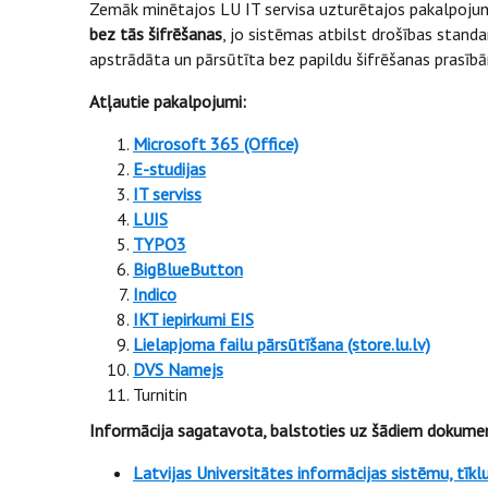
Zemāk minētajos LU IT servisa uzturētajos pakalpoju
bez tās šifrēšanas
, jo sistēmas atbilst drošības standa
apstrādāta un pārsūtīta bez papildu šifrēšanas prasīb
Atļautie pakalpojumi:
Microsoft 365 (Office)
E-studijas
IT serviss
LUIS
TYPO3
BigBlueButton
Indico
IKT iepirkumi EIS
Lielapjoma failu pārsūtīšana (store.lu.lv)
DVS Namejs
Turnitin
Informācija sagatavota, balstoties uz šādiem dokume
Latvijas Universitātes informācijas sistēmu, tī