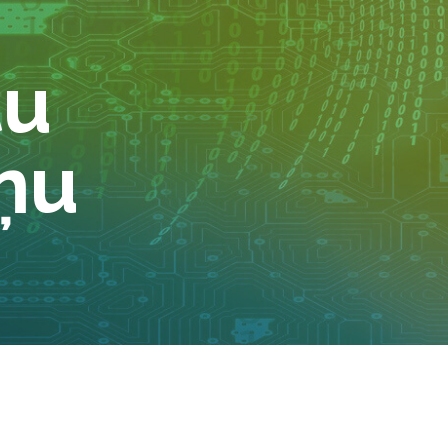
tu
ņu