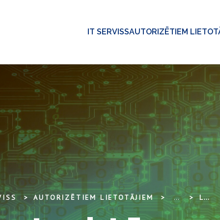
IT SERVISS
AUTORIZĒTIEM LIETOT
VISS
AUTORIZĒTIEM LIETOTĀJIEM
...
LU IT INFRASTRUKTŪRAS PAKALPOJUMI AR ATĻAUTU NEŠIFRĒTU DATU APMAIŅU