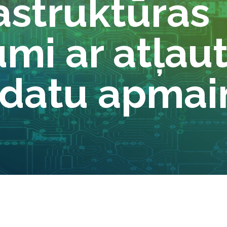
rastruktūras
mi ar atļau
 datu apmai