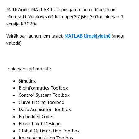
MathWorks MATLAB LU ir pieejama Linux, MacOS un
Microsoft Windows 64 bitu operētājsistēmām, pieejamā
versija R2020a.
Vairāk par jaunumiem lasiet
MATLAB tīmekļvietnē
(angļu
valodā).
Ir pieejami arī moduļi:
Simulink
Bioinformatics Toolbox
Control System Toolbox
Curve Fitting Toolbox
Data Acquisition Toolbox
Embedded Coder
Fixed-Point Designer
Global Optimization Toolbox
Image Acquisition Toolbox