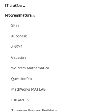
IT drošība
Programmatūra
SPSS
Autodesk
ANSYS
Gaussian
Wolfram Mathematica
QuestionPro
MathWorks MATLAB
Esri ArcGIS
Thomson Reuters EndNote