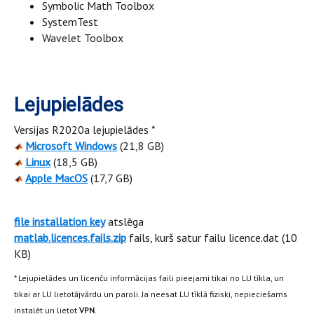
Symbolic Math Toolbox
SystemTest
Wavelet Toolbox
Lejupielādes
Versijas R2020a lejupielādes *
Microsoft Windows
(21,8 GB)
Linux
(18,5 GB)
Apple MacOS
(17,7 GB)
file installation key
atslēga
matlab.licences.fails.zip
fails, kurš satur failu licence.dat (10
KB)
* Lejupielādes un licenču informācijas faili pieejami tikai no LU tīkla, un
tikai ar LU lietotājvārdu un paroli. Ja neesat LU tīklā fiziski, nepieciešams
instalēt un lietot
VPN
.