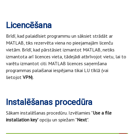
Licencēšana
Brīdī, kad palaidīsiet programmu un sāksiet strādāt ar
MATLAB, tiks rezervēta viena no pieejamajām licenču
vietām. Brīdī, kad pārstāsiet izmantot MATLAB, netiks
izmantota arī licences vieta, tādejādi atbrīvojot vietu, lai to
varētu izmantot citi. MATLAB licences saņemšana
programmas palaišanai iespējama tikai LU tīklā (vai
lietojot
VPN
).
Instalēšanas procedūra
Sākam instalēšanas procedūru. Izvēlamies "
Use a file
installation key
" opciju un spiežam "
Next
".