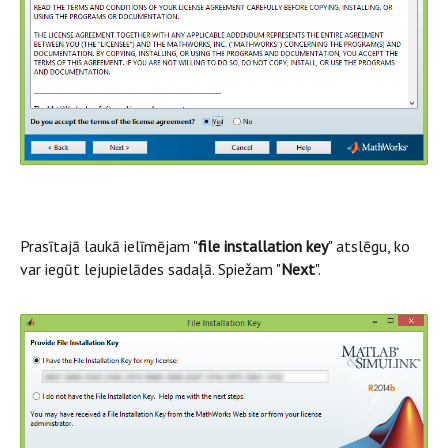
Prasītajā laukā ielīmējam "
file installation key
" atslēgu, ko
var iegūt lejupielādes sadaļā. Spiežam "
Next
".