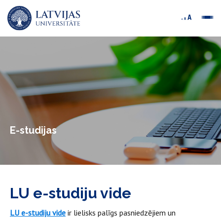
E-studijas
LU e-studiju vide
LU e-studiju vide
ir lielisks palīgs pasniedzējiem un