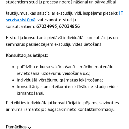
studentiem studiju procesa nodrošināšanai un pārvaldībai.
Jautājumus, kas saistīti ar e-studiju vidi, iespējams pieteikt
IT
servisa sistēmā
, vai zvanot e-studiju
konsultantiem:
67034993
,
67034856
.
E-studiju konsultanti piedāvā individuālās konsultācijas un
seminārus pasniedzējiem e-studiju vides lietošanā.
Konsultācijās ietilpst:
palīdzība e-kursa sakārtošanā – mācību materiālu
ievietošana, uzdevumu veidošana u.c.;
individuālā vērtējumu grāmatas iekārtošana;
konsultācijas un ieteikumi efektīvākai e-studiju vides
izmantošanai.
Pieteikties individuālajai konsultācijai iespējams, sazinoties
ar mums, izmantojot augstākminēto kontaktinformāciju.
Pamācības