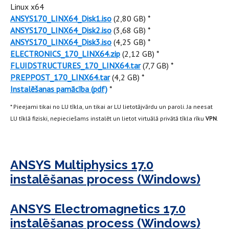
Linux x64
ANSYS170_LINX64_Disk1.iso
(2,80 GB) *
ANSYS170_LINX64_Disk2.iso
(3,68 GB) *
ANSYS170_LINX64_Disk3.iso
(4,25 GB) *
ELECTRONICS_170_LINX64.zip
(2,12 GB) *
FLUIDSTRUCTURES_170_LINX64.tar
(7,7 GB) *
PREPPOST_170_LINX64.tar
(4,2 GB) *
Instalēšanas pamācība (pdf)
*
* Pieejami tikai no LU tīkla, un tikai ar LU lietotājvārdu un paroli. Ja neesat
LU tīklā fiziski, nepieciešams instalēt un lietot virtuālā privātā tīkla rīku
VPN
.
ANSYS Multiphysics 17.0
instalēšanas process (Windows)
ANSYS Electromagnetics 17.0
instalēšanas process (Windows)