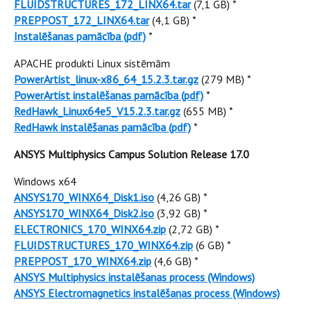
FLUIDSTRUCTURES_172_LINX64.tar
(7,1 GB) *
PREPPOST_172_LINX64.tar
(4,1 GB) *
Instalēšanas pamācība (pdf)
*
APACHE produkti Linux sistēmām
PowerArtist_linux-x86_64_15.2.3.tar.gz
(279 MB) *
PowerArtist instalēšanas pamācība (pdf)
*
RedHawk_Linux64e5_V15.2.3.tar.gz
(655 MB) *
RedHawk instalēšanas pamācība (pdf)
*
ANSYS Multiphysics Campus Solution Release 17.0
Windows x64
ANSYS170_WINX64_Disk1.iso
(4,26 GB) *
ANSYS170_WINX64_Disk2.iso
(3,92 GB) *
ELECTRONICS_170_WINX64.zip
(2,72 GB) *
FLUIDSTRUCTURES_170_WINX64.zip
(6 GB) *
PREPPOST_170_WINX64.zip
(4,6 GB) *
ANSYS Multiphysics instalēšanas process (Windows)
ANSYS Electromagnetics instalēšanas process (Windows)