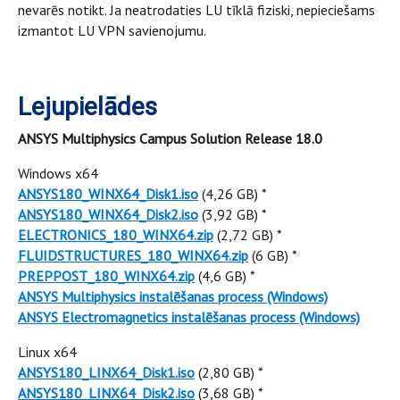
nevarēs notikt. Ja neatrodaties LU tīklā fiziski, nepieciešams
izmantot LU VPN savienojumu.
Lejupielādes
ANSYS Multiphysics Campus Solution Release 18.0
Windows x64
ANSYS180_WINX64_Disk1.iso
(4,26 GB) *
ANSYS180_WINX64_Disk2.iso
(3,92 GB) *
ELECTRONICS_180_WINX64.zip
(2,72 GB) *
FLUIDSTRUCTURES_180_WINX64.zip
(6 GB) *
PREPPOST_180_WINX64.zip
(4,6 GB) *
ANSYS Multiphysics instalēšanas process (Windows)
ANSYS Electromagnetics instalēšanas process (Windows)
Linux x64
ANSYS180_LINX64_Disk1.iso
(2,80 GB) *
ANSYS180_LINX64_Disk2.iso
(3,68 GB) *