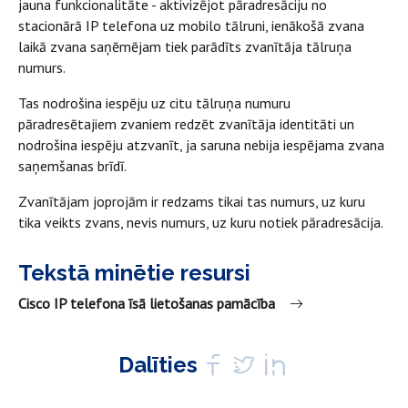
jauna funkcionalitāte - aktivizējot pāradresāciju no
stacionārā IP telefona uz mobilo tālruni, ienākošā zvana
laikā zvana saņēmējam tiek parādīts zvanītāja tālruņa
numurs.
Tas nodrošina iespēju uz citu tālruņa numuru
pāradresētajiem zvaniem redzēt zvanītāja identitāti un
nodrošina iespēju atzvanīt, ja saruna nebija iespējama zvana
saņemšanas brīdī.
Zvanītājam joprojām ir redzams tikai tas numurs, uz kuru
tika veikts zvans, nevis numurs, uz kuru notiek pāradresācija.
Tekstā minētie resursi
Cisco IP telefona īsā lietošanas pamācība
Dalīties