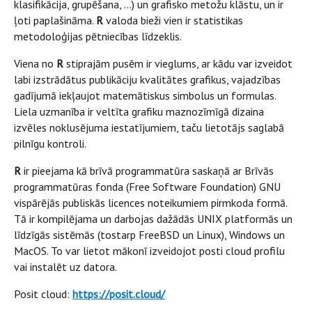
klasifikācija, grupēšana, ...) un grafisko metožu klāstu, un ir
ļoti paplašināma.
R
valoda bieži vien ir statistikas
metodoloģijas pētniecības līdzeklis.
Viena no
R
stiprajām pusēm ir vieglums, ar kādu var izveidot
labi izstrādātus publikāciju kvalitātes grafikus, vajadzības
gadījumā iekļaujot matemātiskus simbolus un formulas.
Liela uzmanība ir veltīta grafiku maznozīmīgā dizaina
izvēles noklusējuma iestatījumiem, taču lietotājs saglabā
pilnīgu kontroli.
R
ir pieejama kā brīvā programmatūra saskaņā ar Brīvās
programmatūras fonda (Free Software Foundation) GNU
vispārējās publiskās licences noteikumiem pirmkoda formā.
Tā ir kompilējama un darbojas dažādās UNIX platformās un
līdzīgās sistēmās (tostarp FreeBSD un Linux), Windows un
MacOS. To var lietot mākonī izveidojot posti cloud profilu
vai instalēt uz datora.
Posit cloud:
https://posit.cloud/