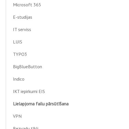
Microsoft 365
E-studijas
IT serviss
LUIS
TYPO3
BigBlueButton
Indico
IKT iepirkumi EIS
Lielapjoma failu pārsūtīšana
VPN
Bezvadu tīkli