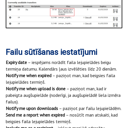
Failu sūtīšanas iestatījumi
Expiry date
– iespējams norādīt faila lejupielādes beigu
termiņa datumu. Kalendārs ļaus izvēlēties līdz 20 dienām.
Notify me when expired
– paziņot man, kad beigsies faila
lejupielādes termiņš.
Notify me when upload is done
– paziņot man, kad ir
pabeigta augšupielāde (noderīgi, ja augšupielādē liela izmēra
failus).
Notify me upon downloads
– paziņot par failu lejupielādēm.
Send me a report when expired
– nosūtīt man atskaiti, kad
beigsies faila lejupielādes termiņš.