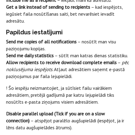
Include me as a recipient
– iekļaut mani kā adresātu.
Get a link instead of sending to recipients
– kad iespējots,
iegūsiet faila nosūtīšanas saiti, bet nevarēsiet ievadīt
adresātu.
Papildus iestatījumi
Send me copies of all notifications
– nosūtīt man visu
paziņojumu kopijas.
Send me daily statistics
– sūtīt man katras dienas statistiku.
Allow recipients to receive download complete emails
–
pēc
noklusējuma iespējots
. Atļaut adresātiem saņemt e-pastā
paziņojumus par faila lejupielādi.
! Šo iespēju neizmantojiet, ja sūtīsiet failu vairākiem
adresātiem, pretējā gadījumā par katru lejupielādi tiks
nosūtīts e-pasta ziņojums visiem adresātiem.
Disable parallel upload (Tick if you are on a slow
connection)
– atspējot paralēlo augšupielādi (iespējot, ja ir
lēns datu augšupielādes ātrums).