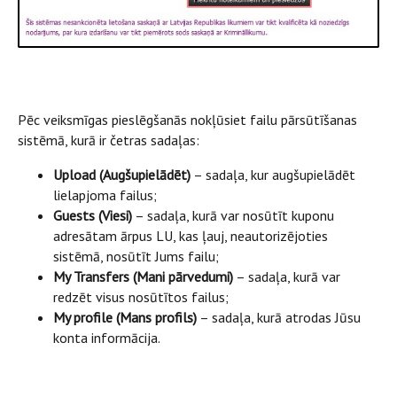
Pēc veiksmīgas pieslēgšanās nokļūsiet failu pārsūtīšanas
sistēmā, kurā ir četras sadaļas:
Upload (Augšupielādēt)
– sadaļa, kur augšupielādēt
lielapjoma failus;
Guests (Viesi)
– sadaļa, kurā var nosūtīt kuponu
adresātam ārpus LU, kas ļauj, neautorizējoties
sistēmā, nosūtīt Jums failu;
My Transfers (Mani pārvedumi)
– sadaļa, kurā var
redzēt visus nosūtītos failus;
My profile (Mans profils)
– sadaļa, kurā atrodas Jūsu
konta informācija.