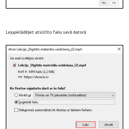
Lejupielādējiet atsūtīto failu savā datorā.