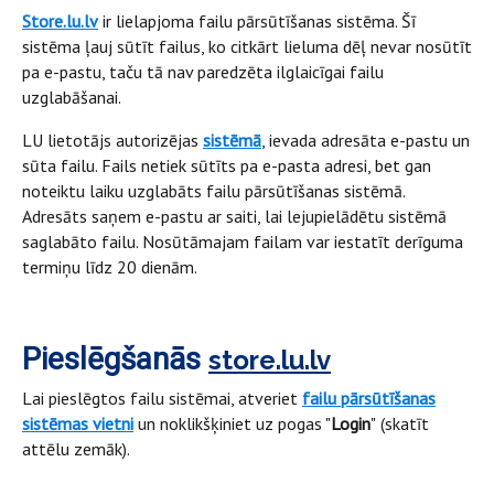
Store.lu.lv
ir lielapjoma failu pārsūtīšanas sistēma. Šī
sistēma ļauj sūtīt failus, ko citkārt lieluma dēļ nevar nosūtīt
pa e-pastu, taču tā nav paredzēta ilglaicīgai failu
uzglabāšanai.
LU lietotājs autorizējas
sistēmā
, ievada adresāta e-pastu un
sūta failu. Fails netiek sūtīts pa e-pasta adresi, bet gan
noteiktu laiku uzglabāts failu pārsūtīšanas sistēmā.
Adresāts saņem e-pastu ar saiti, lai lejupielādētu sistēmā
saglabāto failu. Nosūtāmajam failam var iestatīt derīguma
termiņu līdz 20 dienām.
Pieslēgšanās
store.lu.lv
Lai pieslēgtos failu sistēmai, atveriet
failu pārsūtīšanas
sistēmas vietni
un noklikšķiniet uz pogas "
Login
"
(skatīt
attēlu zemāk).