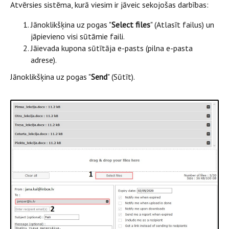
Atvērsies sistēma, kurā viesim ir jāveic sekojošas darbības:
Jānoklikšķina uz pogas "
Select files
" (Atlasīt failus) un
jāpievieno visi sūtāmie faili.
Jāievada kupona sūtītāja e-pasts (pilna e-pasta
adrese).
Jānoklikšķina uz pogas "
Send
" (Sūtīt).