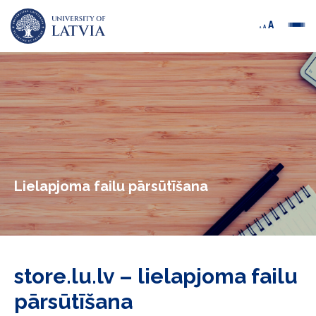
Lielapjoma failu pārsūtīšana
store.lu.lv – lielapjoma failu
pārsūtīšana