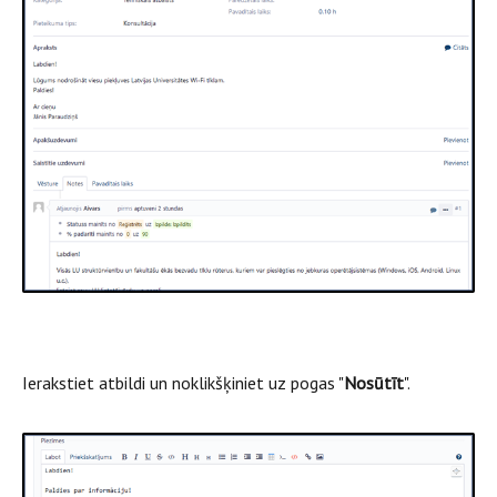
Ierakstiet atbildi un noklikšķiniet uz pogas "
Nosūtīt
".