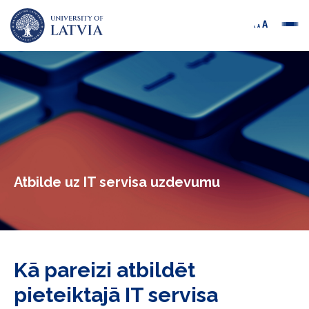
Atbilde uz IT servisa uzdevumu
Kā pareizi atbildēt
pieteiktajā IT servisa