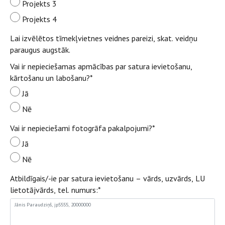
Projekts 3
Projekts 4
Lai izvēlētos tīmekļvietnes veidnes pareizi, skat. veidņu
paraugus augstāk.
Vai ir nepieciešamas apmācības par satura ievietošanu,
kārtošanu un labošanu?
*
Jā
Nē
Vai ir nepieciešami fotogrāfa pakalpojumi?
*
Jā
Nē
Atbildīgais/-ie par satura ievietošanu – vārds, uzvārds, LU
lietotājvārds, tel. numurs:
*