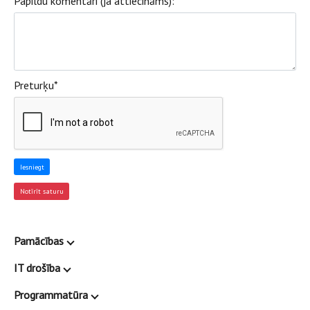
Papildu komentāri (ja attiecināms):
Preturķu
*
Pamācības
IT drošība
Programmatūra