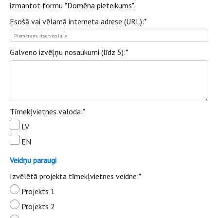
izmantot formu "Domēna pieteikums".
Esošā vai vēlamā interneta adrese (URL):
*
Galveno izvēļņu nosaukumi (līdz 5):
*
Tīmekļvietnes valoda:
*
LV
EN
Veidņu paraugi
Izvēlētā projekta tīmekļvietnes veidne:
*
Projekts 1
Projekts 2