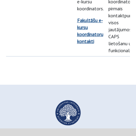
e-kursu
koordinators i
koordinators.
pirmais
kontaktpunkt
Fakultāšu e-
visos
kursu
jautājumos p
koordinatoru
CAPS
kontakti
lietošanu un
funkcionalitāt