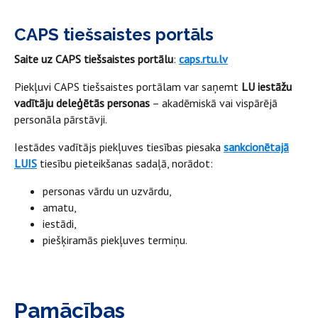
CAPS tiešsaistes portāls
Saite uz CAPS tiešsaistes portālu
:
caps.rtu.lv
Piekļuvi CAPS tiešsaistes portālam var saņemt
LU iestāžu
vadītāju deleģētās personas
– akadēmiskā vai vispārējā
personāla pārstāvji.
Iestādes vadītājs piekļuves tiesības piesaka
sankcionētajā
LUIS
tiesību pieteikšanas sadaļā, norādot:
personas vārdu un uzvārdu,
amatu,
iestādi,
piešķiramās piekļuves termiņu.
Pamācības