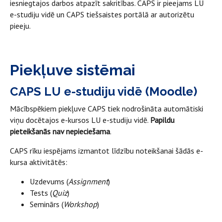
iesniegtajos darbos atpazīt sakritības. CAPS ir pieejams LU
e-studiju vidē un CAPS tiešsaistes portālā ar autorizētu
pieeju.
Piekļuve sistēmai
CAPS LU e-studiju vidē (Moodle)
Mācībspēkiem piekļuve CAPS tiek nodrošināta automātiski
viņu docētajos e-kursos LU e-studiju vidē.
Papildu
pieteikšanās nav nepieciešama
.
CAPS rīku iespējams izmantot līdzību noteikšanai šādās e-
kursa aktivitātēs:
Uzdevums (
Assignment
)
Tests (
Quiz
)
Seminārs (
Workshop
)