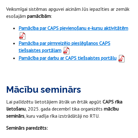
Veiksmīgai sistēmas apguvei aicinām Jūs iepazīties ar zemāk
esošajām
pamācībām
:
Pamācība par CAPS pievienošanu e-kursu aktivitātēm
Pamācība par pirmreizējo pieslēgšanos CAPS
tiešsaistes portālam
Pamācība par darbu ar CAPS tiešsaistes portālu
Mācību seminārs
Lai palīdzētu lietotājiem ātrāk un ērtāk apgūt
CAPS rīka
lietošanu
, 2025. gada decembrī tika organizēts
mācību
seminārs
, kuru vadīja rīka izstrādātāji no RTU.
Seminārs paredzēts: