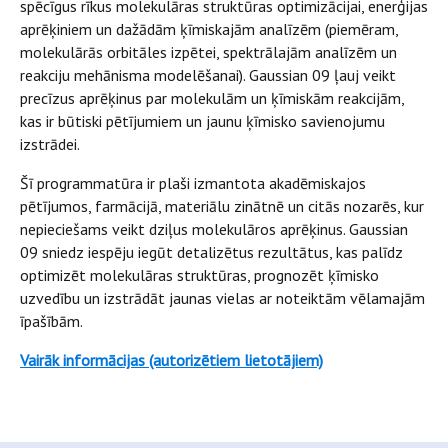
spēcīgus rīkus molekulāras struktūras optimizācijai, enerģijas
aprēķiniem un dažādām ķīmiskajām analīzēm (piemēram,
molekulārās orbitāles izpētei, spektrālajām analīzēm un
reakciju mehānisma modelēšanai). Gaussian 09 ļauj veikt
precīzus aprēķinus par molekulām un ķīmiskām reakcijām,
kas ir būtiski pētījumiem un jaunu ķīmisko savienojumu
izstrādei.
Šī programmatūra ir plaši izmantota akadēmiskajos
pētījumos, farmācijā, materiālu zinātnē un citās nozarēs, kur
nepieciešams veikt dziļus molekulāros aprēķinus. Gaussian
09 sniedz iespēju iegūt detalizētus rezultātus, kas palīdz
optimizēt molekulāras struktūras, prognozēt ķīmisko
uzvedību un izstrādāt jaunas vielas ar noteiktām vēlamajām
īpašībām.
Vairāk informācijas (autorizētiem lietotājiem)