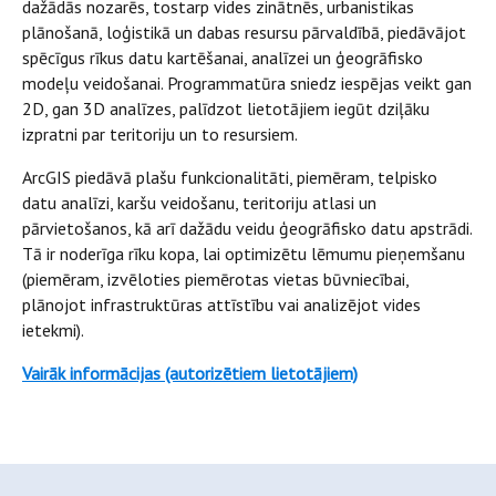
dažādās nozarēs, tostarp vides zinātnēs, urbanistikas
plānošanā, loģistikā un dabas resursu pārvaldībā, piedāvājot
spēcīgus rīkus datu kartēšanai, analīzei un ģeogrāfisko
modeļu veidošanai. Programmatūra sniedz iespējas veikt gan
2D, gan 3D analīzes, palīdzot lietotājiem iegūt dziļāku
izpratni par teritoriju un to resursiem.
ArcGIS piedāvā plašu funkcionalitāti, piemēram, telpisko
datu analīzi, karšu veidošanu, teritoriju atlasi un
pārvietošanos, kā arī dažādu veidu ģeogrāfisko datu apstrādi.
Tā ir noderīga rīku kopa, lai optimizētu lēmumu pieņemšanu
(piemēram, izvēloties piemērotas vietas būvniecībai,
plānojot infrastruktūras attīstību vai analizējot vides
ietekmi).
Vairāk informācijas (autorizētiem lietotājiem)