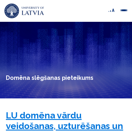
Domēna slēgšanas pieteikums
LU domēna vārdu
veidošanas, uzturēšanas un