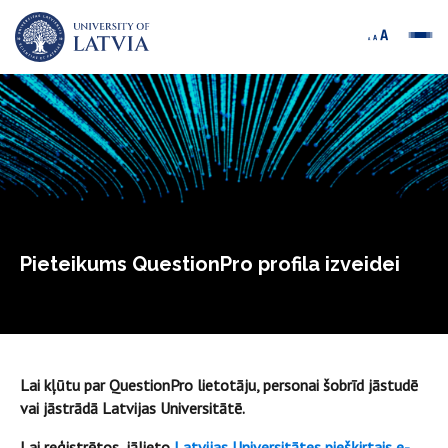
Pieteikums QuestionPro profila izveidei
Lai kļūtu par QuestionPro lietotāju, personai šobrīd jāstudē
vai jāstrādā Latvijas Universitātē.
Lai reģistrētos, jālieto
Latvijas Universitātes piešķirtais e-