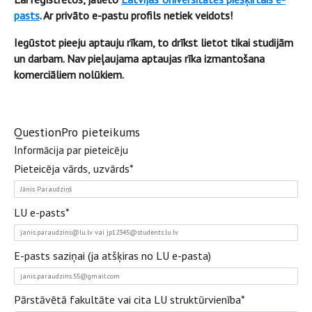
pasts
. Ar privāto e-pastu profils netiek veidots!
Iegūstot pieeju aptauju rīkam, to drīkst lietot tikai studijām
un darbam. Nav pieļaujama aptaujas rīka izmantošana
komerciāliem nolūkiem.
QuestionPro pieteikums
Informācija par pieteicēju
Pieteicēja vārds, uzvārds
*
LU e-pasts
*
E-pasts saziņai (ja atšķiras no LU e-pasta)
Pārstāvētā fakultāte vai cita LU struktūrvienība
*