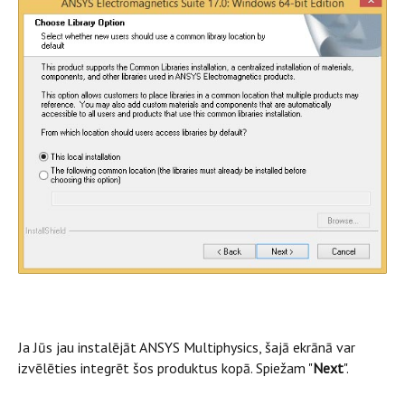
Ja Jūs jau instalējāt ANSYS Multiphysics, šajā ekrānā var
izvēlēties integrēt šos produktus kopā. Spiežam "
Next
".