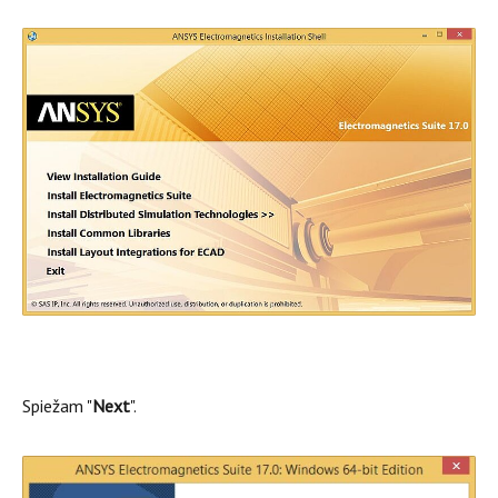
Spiežam "
Next
".