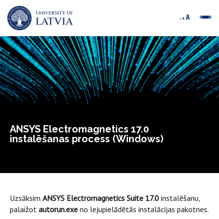
ANSYS Electromagnetics 17.0
instalēšanas process (Windows)
Uzsāksim
ANSYS Electromagnetics Suite 17.0
instalēšanu,
palaižot
autorun.exe
no lejupielādētās instalācijas pakotnes.