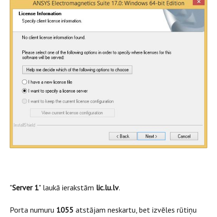
"
Server 1
" laukā ierakstām
lic.lu.lv
.
Porta numuru
1055
atstājam neskartu, bet izvēles rūtiņu