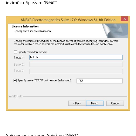
iezīmētu. Spiežam "
Next
".
Saīsnes nosaukums. Spiežam "
Next
".